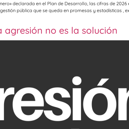
ero» declarada en el Plan de Desarrollo, las cifras de 2026
a gestión pública que se queda en promesas y estadísticas ,
a agresión no es la solución