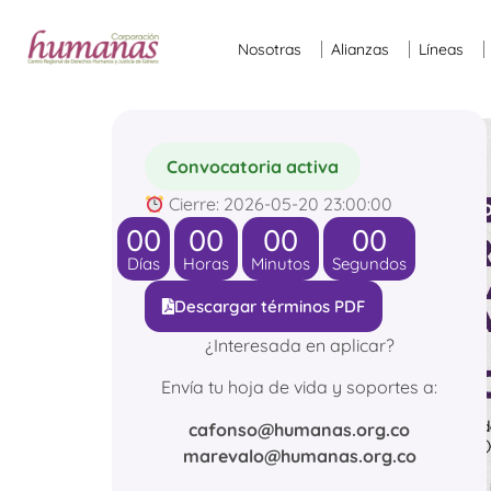
Nosotras
Alianzas
Líneas
Convocatoria activa
Cierre: 2026-05-20 23:00:00
00
00
00
00
Días
Horas
Minutos
Segundos
Descargar términos PDF
¿Interesada en aplicar?
Envía tu hoja de vida y soportes a:
cafonso@humanas.org.co
marevalo@humanas.org.co