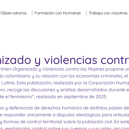
Observatorios
Formación con Humanas
Trabaja con nosotras
izado y violencias contr
rimen Organizado y Violencias contra las Mujeres
propone una
o colombiano y su relación con las economías criminales, el
a Latina. Esta publicación, realizada por la Corporación Hum
ro, recoge las discusiones y análisis desarrollados durante 
de el feminismo”, realizado en septiembre de 2025.
stas y defensoras de derechos humanos de distintos países d
responder únicamente a disputas ideológicas para articula
y formas de control territorial sobre la población civil. En e
nto, explotación, control sobre sus cuerpos y sus vidas, así