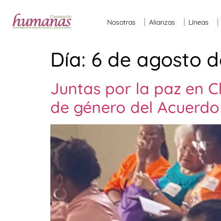
Nosotras
Alianzas
Líneas
Día:
6 de agosto d
Juntas por la paz en 
de género del Acuerdo