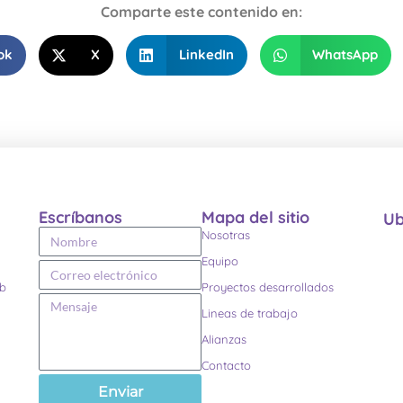
Comparte este contenido en:
ok
X
LinkedIn
WhatsApp
Escríbanos
Mapa del sitio
Ub
Nosotras
Equipo
eb
Proyectos desarrollados
Lineas de trabajo
Alianzas
Contacto
Enviar