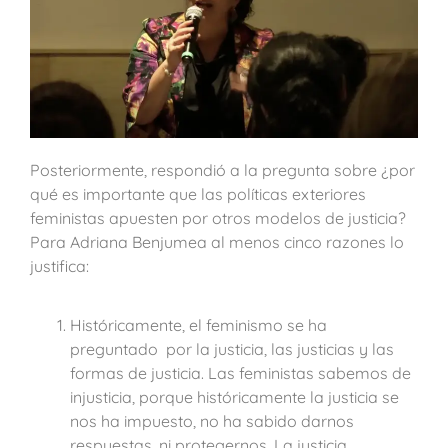
Posteriormente, respondió a la pregunta sobre ¿por
qué es importante que las políticas exteriores
feministas apuesten por otros modelos de justicia?
Para Adriana Benjumea al menos cinco razones lo
justifica:
Históricamente, el feminismo se ha
preguntado por la justicia, las justicias y las
formas de justicia. Las feministas sabemos de
injusticia, porque históricamente la justicia se
nos ha impuesto, no ha sabido darnos
respuestas, ni protegernos. La justicia