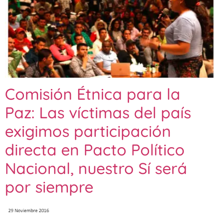
Comisión Étnica para la
Paz: Las víctimas del país
exigimos participación
directa en Pacto Político
Nacional, nuestro Sí será
por siempre