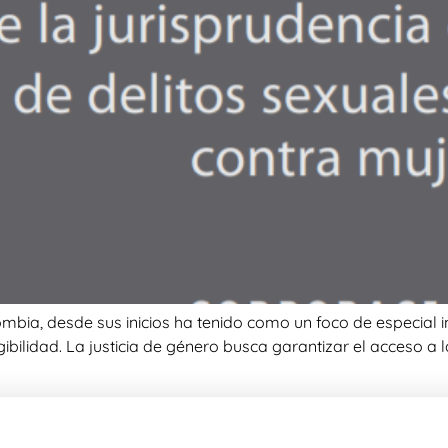
a, desde sus inicios ha tenido como un foco de especial inte
ibilidad. La justicia de género busca garantizar el acceso a la