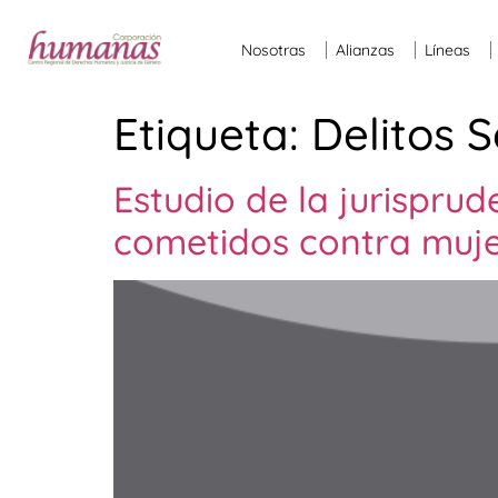
Nosotras
Alianzas
Líneas
Etiqueta:
Delitos 
Estudio de la jurispru
cometidos contra muje