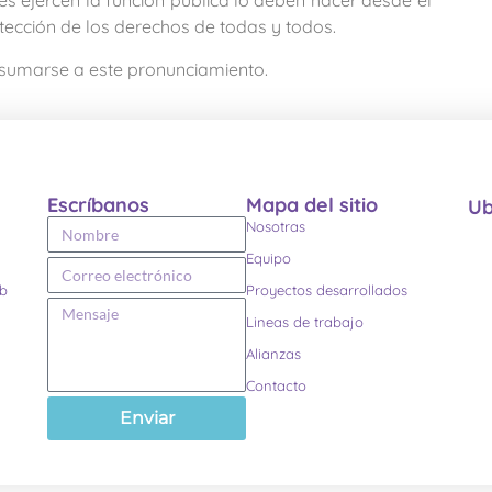
s ejercen la función pública lo deben hacer desde el
tección de los derechos de todas y todos.
 sumarse a este pronunciamiento.
Escríbanos
Mapa del sitio
Ub
Nosotras
Equipo
eb
Proyectos desarrollados
Lineas de trabajo
Alianzas
Contacto
Enviar