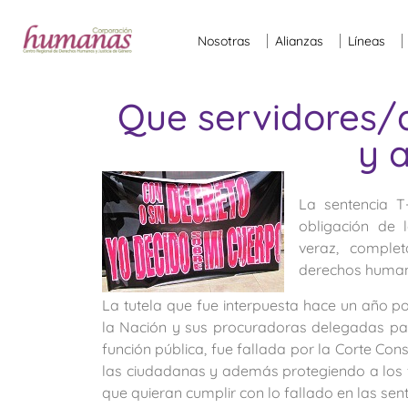
Nosotras
Alianzas
Líneas
Que servidores/a
y 
La sentencia T-
obligación de 
veraz, complet
derechos human
La tutela que fue interpuesta hace un año p
la Nación y sus procuradoras delegadas para 
función pública, fue fallada por la Corte Co
las ciudadanas y además protegiendo a los f
que quieran cumplir con lo fallado en las sen