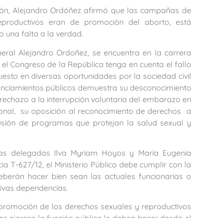
ción, Alejandro Ordóñez afirmó que las campañas de
roductivos eran de promoción del aborto, está
 una falta a la verdad.
ral Alejandro Ordoñez, se encuentra en la carrera
e el Congreso de la República tenga en cuenta el fallo
puesto en diversas oportunidades por la sociedad civil
unciamientos públicos demuestra su desconocimiento
 rechazo a la interrupción voluntaria del embarazo en
ional, su oposición al reconocimiento de derechos a
usión de programas que protejan la salud sexual y
ras delegadas Ilva Myriam Hoyos y María Eugenia
a T-627/12, el Ministerio Público debe cumplir con la
deberán hacer bien sean las actuales funcionarias o
tivas dependencias.
 promoción de los derechos sexuales y reproductivos