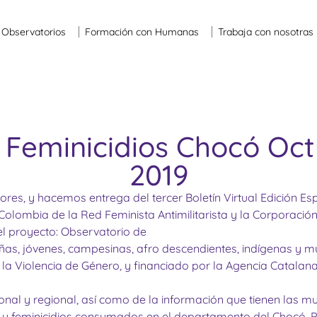
Observatorios
Formación con Humanas
Trabaja con nosotras
 Feminicidios Chocó Oc
2019
tores, y hacemos entrega del tercer Boletín Virtual Edición 
Colombia de la Red Feminista Antimilitarista y la Corporac
l proyecto: Observatorio de
 niñas, jóvenes, campesinas, afro descendientes, indígenas y 
 la Violencia de Género, y financiado por la Agencia Catala
onal y regional, así como de la información que tienen las muj
 y feminicidios consumados en el departamento del Chocó. Pa