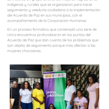
indígenas y rurales que se organizaron para hacer
seguimiento y veeduría ciudadana a la implementación
del Acuerdo de Paz en sus municipios, con el
acompañamiento de la Corporación Humanas.
En un proceso formativo que contempló una serie de
cinco encuentros profundizaron en los puntos del
Acuerdo de Paz que dan cuenta de los problemas que
son objeto de seguimiento porque más afectan a las
mujeres chocoanas.