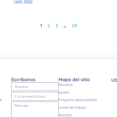
Leer Más
1
2
3
…
20
Escríbanos
Mapa del sitio
Ub
Nosotras
Equipo
eb
Proyectos desarrollados
Lineas de trabajo
Alianzas