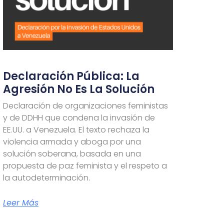
Declaración Pública: La
Agresión No Es La Solución
Declaración de organizaciones feministas
y de DDHH que condena la invasión de
EE.UU. a Venezuela. El texto rechaza la
violencia armada y aboga por una
solución soberana, basada en una
propuesta de paz feminista y el respeto a
la autodeterminación.
Leer Más