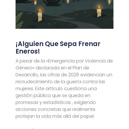
¡Alguien Que Sepa Frenar
Eneros!
A pesar de la «Emergencia por Violencia de
Género» declarada en el Plan de
Desarrollo, las cifras de 2026 evidencian un
recrudecimiento de la guerra contra las
mujeres. Este artículo cuestiona una
gestión pública que se queda en
promesas y estadísticas , exigiendo
acciones concretas que realmente
protejan la vida más allá del papel.