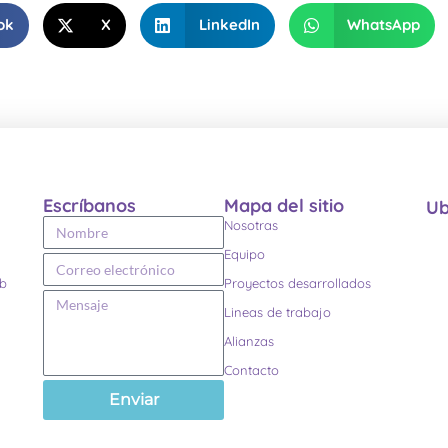
ok
X
LinkedIn
WhatsApp
Escríbanos
Mapa del sitio
Ub
Nosotras
Equipo
eb
Proyectos desarrollados
Lineas de trabajo
Alianzas
Contacto
Enviar