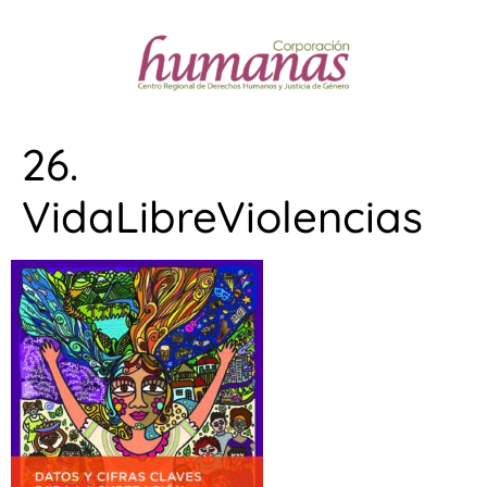
26.
VidaLibreViolencias