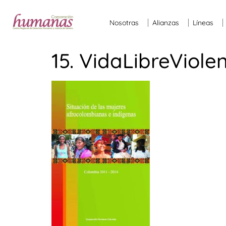
Nosotras
Alianzas
Líneas
15. VidaLibreViole