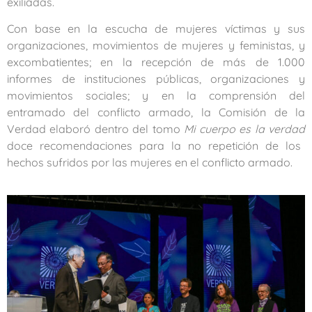
exiliadas.
Con base en la escucha de mujeres víctimas y sus
organizaciones, movimientos de mujeres y feministas, y
excombatientes; en la recepción de más de 1.000
informes de instituciones públicas, organizaciones y
movimientos sociales; y en la comprensión del
entramado del conflicto armado, la Comisión de la
Verdad elaboró dentro del tomo
Mi cuerpo es la verdad
doce recomendaciones para la no repetición de los
hechos sufridos por las mujeres en el conflicto armado.